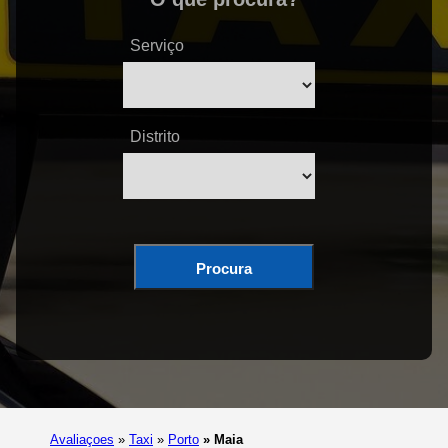
Serviço
Distrito
Procura
Avaliaçoes
»
Taxi
»
Porto
»
Maia