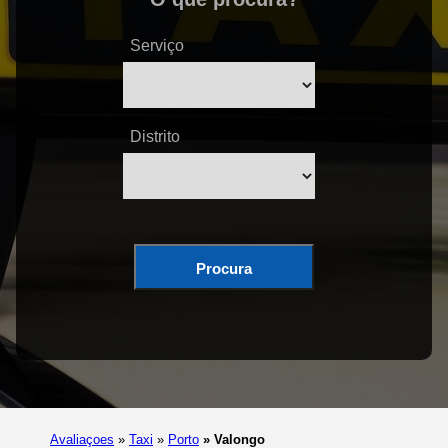
Serviço
Distrito
Procura
Avaliaçoes
»
Taxi
»
Porto
»
Valongo