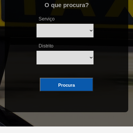
O que procura?
Serviço
Distrito
Procura