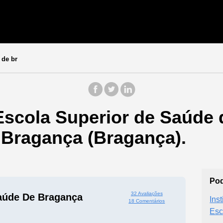
 de br
Escola Superior de Saúde 
 Bragança (Bragança).
Pod
32 Avaliações
aúde De Bragança
Ins
18 Comentários
Esc