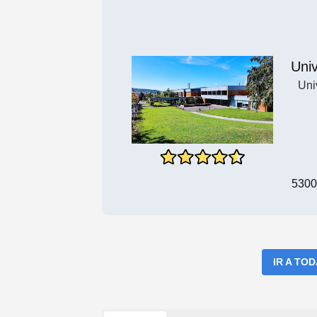
Uni
Uni
5300
IR A TO