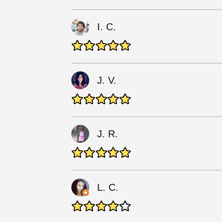
I. C.
J. V.
J. R.
L. C.