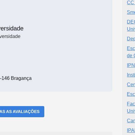
CC 
Sme
DEC
versidade
Uni
versidade
Dep
Esc
de 
IPN
Inst
-146 Bragança
Cen
Esc
Fac
Uni
DAS AS AVALIAÇÕES
Cam
IPA