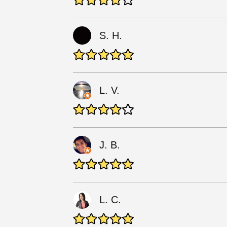
S. H.
L. V.
J. B.
L. C.