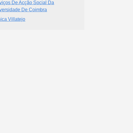
viços De Acção Social Da
versidade De Coimbra
ica Villatejo