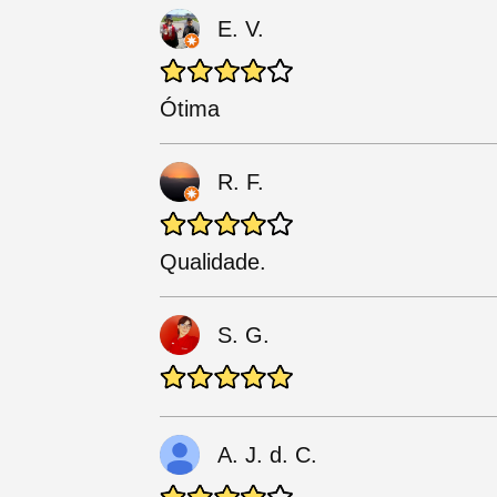
E. V.
Ótima
R. F.
Qualidade.
S. G.
A. J. d. C.