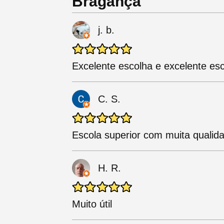
Bragança
j. b.
Excelente escolha e excelente es
C. S.
Escola superior com muita qualid
H. R.
Muito útil