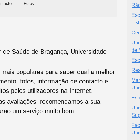
ntacto
Fotos
Rád
Esc
Lis
Cen
Uni
de 
r de Saúde de Bragança, Universidade
Esc
Res
s mais populares para saber qual a melhor
Mar
namento, fotos, informação de contacto e
Uni
tos pelos utilizadores na Internet.
Esp
oas avaliações, recomendamos a sua
Uni
tarão um serviço muito bom.
Sup
Fac
Uni