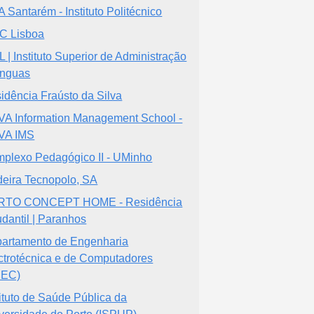
A Santarém - Instituto Politécnico
C Lisboa
L | Instituto Superior de Administração
ínguas
idência Fraústo da Silva
A Information Management School -
VA IMS
plexo Pedagógico II - UMinho
eira Tecnopolo, SA
RTO CONCEPT HOME - Residência
udantil | Paranhos
artamento de Engenharia
ctrotécnica e de Computadores
EEC)
tituto de Saúde Pública da