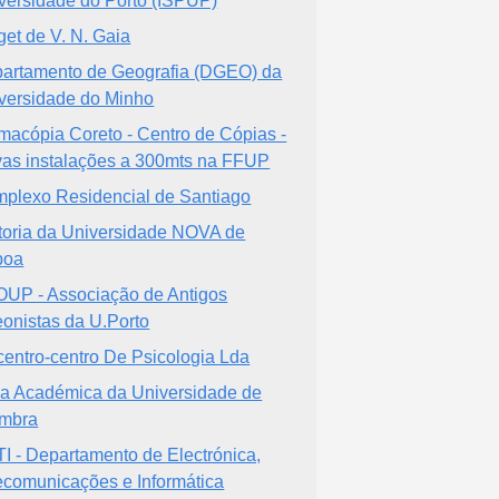
versidade do Porto (ISPUP)
get de V. N. Gaia
artamento de Geografia (DGEO) da
versidade do Minho
macópia Coreto - Centro de Cópias -
as instalações a 300mts na FFUP
plexo Residencial de Santiago
toria da Universidade NOVA de
boa
UP - Associação de Antigos
eonistas da U.Porto
centro-centro De Psicologia Lda
a Académica da Universidade de
mbra
I - Departamento de Electrónica,
ecomunicações e Informática