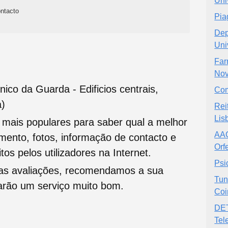
Uni
ntacto
Pia
Dep
Uni
Far
Nov
nico da Guarda - Edificios centrais,
Com
a)
Rei
Lis
s mais populares para saber qual a melhor
AAO
namento, fotos, informação de contacto e
Orf
tos pelos utilizadores na Internet.
Psi
oas avaliações, recomendamos a sua
Tun
tarão um serviço muito bom.
Coi
DET
Tel