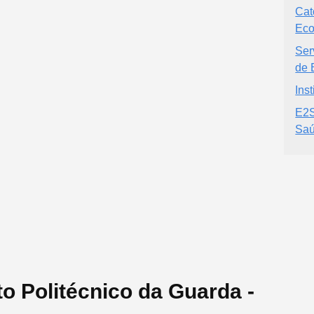
Cat
Eco
Ser
de 
Ins
E2S
Saú
to Politécnico da Guarda -