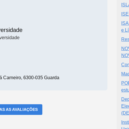
ISL
ISE
ISA
versidade
e L
versidade
Res
NOV
NO
Com
Mad
Sá Carneiro, 6300-035 Guarda
PO
est
Dep
Ele
DAS AS AVALIAÇÕES
(D
Ins