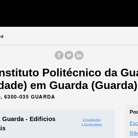
rd
nstituto Politécnico da Gua
idade) em Guarda (Guarda)
, 6300-035 GUARDA
Pod
a Guarda - Edificios
2 Avaliações
Esc
1 Comentários
is
Rib