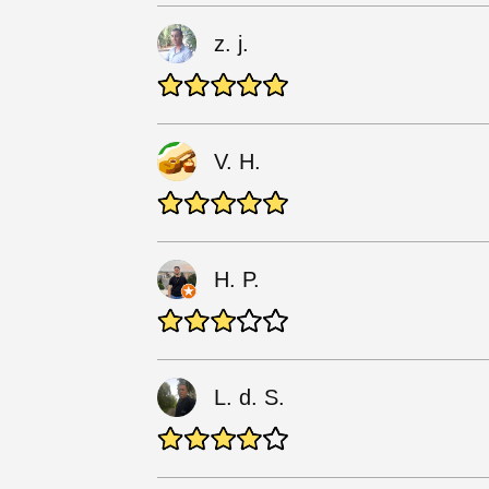
z. j.
V. H.
H. P.
L. d. S.