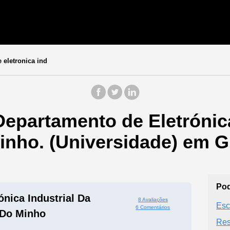
eletronica ind
epartamento de Eletrónica
inho. (Universidade) em G
Pod
nica Industrial Da
8 Avaliações
Esc
6 Comentários
 Do Minho
Res