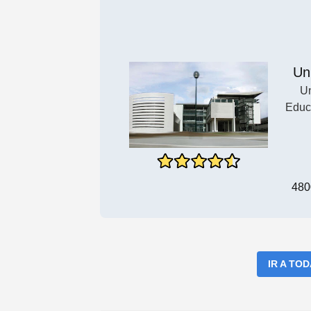
Un
Un
Educ
480
IR A TO