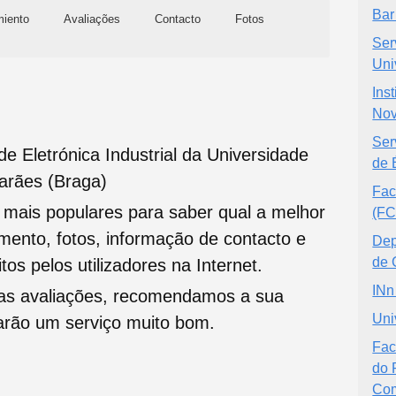
Bar
miento
Avaliações
Contacto
Fotos
Ser
Uni
Ins
Nov
Ser
 Eletrónica Industrial da Universidade
de 
arães (Braga)
Fac
s mais populares para saber qual a melhor
(FCT
namento, fotos, informação de contacto e
Dep
de 
tos pelos utilizadores na Internet.
IN
oas avaliações, recomendamos a sua
Uni
tarão um serviço muito bom.
Fac
do 
Com