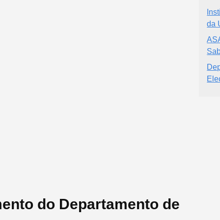
Ins
da 
ASA
Sab
Dep
Ele
mento do Departamento de