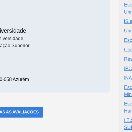
Esc
Uni
iSu
iversidade
Uni
iversidade
Esc
ação Superior
Cen
Res
IPC
INA
0-058 Azurém
Esc
Min
Esc
Hu
DAS AS AVALIAÇÕES
I.E
SU