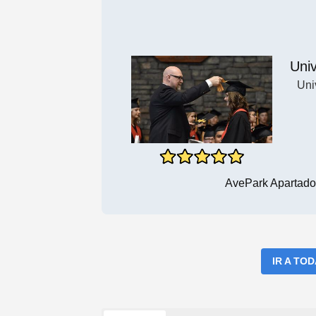
Uni
Uni
AvePark Apartado
IR A TO