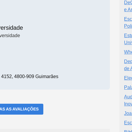
DeC
e A
Esc
Pol
versidade
versidade
Est
Uni
Whe
Dep
de 
 4152, 4800-909 Guimarães
Ele
Pal
Aud
Ino
DAS AS AVALIAÇÕES
Joa
Esc