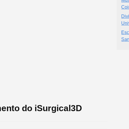
Mus
Coi
Div
Uni
Esc
San
ento do iSurgical3D