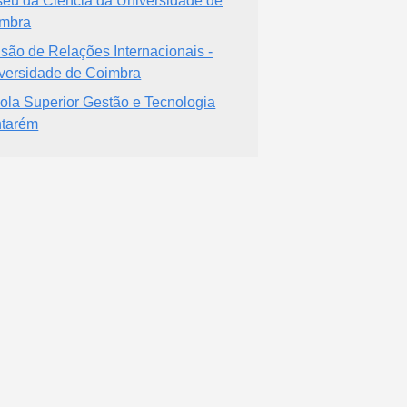
eu da Ciência da Universidade de
mbra
isão de Relações Internacionais -
versidade de Coimbra
ola Superior Gestão e Tecnologia
tarém