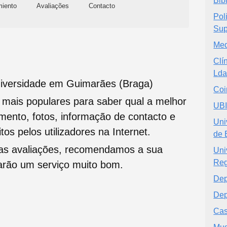
Bib
miento
Avaliações
Contacto
Pol
Sup
Med
Clí
Lda
niversidade em Guimarães (Braga)
Coi
s mais populares para saber qual a melhor
UBI
namento, fotos, informação de contacto e
Uni
tos pelos utilizadores na Internet.
de 
oas avaliações, recomendamos a sua
Uni
Reg
tarão um serviço muito bom.
Dep
Dep
Cas