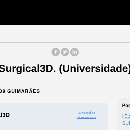
iSurgical3D. (Universidad
909 GUIMARÃES
Pod
3 Avaliações
al3D
I.E
2 Comentários
SU