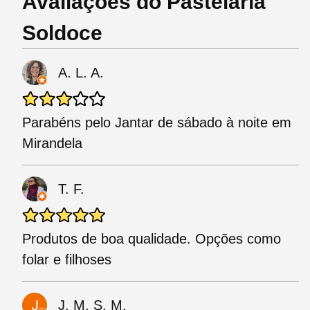
Avaliações do Pastelaria
Soldoce
A. L. A.
Parabéns pelo Jantar de sábado à noite em
Mirandela
T. F.
Produtos de boa qualidade. Opções como
folar e filhoses
J. M. S. M.