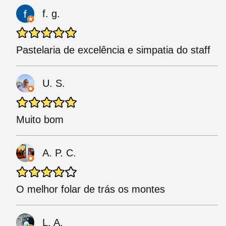
f. g.
Pastelaria de excelência e simpatia do staff
U. S.
Muito bom
A. P. C.
O melhor folar de trás os montes
L. A.