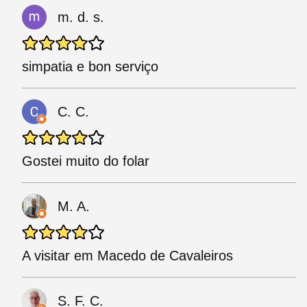
m. d. s.
simpatia e bon serviço
C. C.
Gostei muito do folar
M. A.
A visitar em Macedo de Cavaleiros
S. F. C.