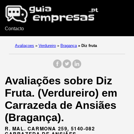
Contacto
Avaliaçoes
»
Verdureiro
»
Bragança
»
Diz fruta
Avaliações sobre Diz
Fruta. (Verdureiro) em
Carrazeda de Ansiães
(Bragança).
R. MAL. CARMONA 259, 5140-082
CARRAZEDA DE ANSIÃES