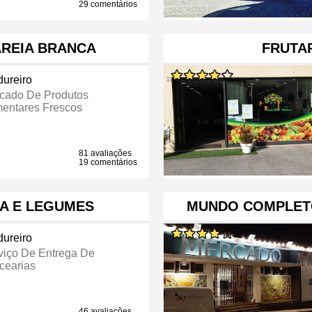
29 comentários
AREIA BRANCA
FRUTA
dureiro
cado De Produtos
mentares Frescos
81 avaliações
19 comentários
TA E LEGUMES
MUNDO COMPLETO
dureiro
viço De Entrega De
cearias
46 avaliações