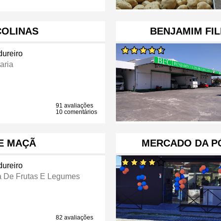
COLINAS
BENJAMIM FIL
dureiro
aria
91 avaliações
10 comentários
E MAÇÃ
MERCADO DA P
dureiro
a De Frutas E Legumes
82 avaliações