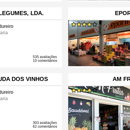
 LEGUMES, LDA.
EPOR
dureiro
aria
535 avaliações
10 comentários
UDA DOS VINHOS
AM F
dureiro
aria
303 avaliações
62 comentários