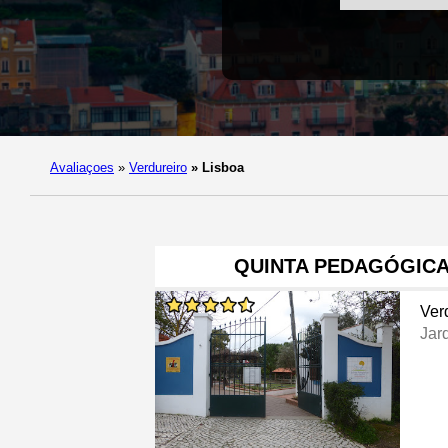
Avaliaçoes
»
Verdureiro
»
Lisboa
QUINTA PEDAGÓGICA
Ver
Jar