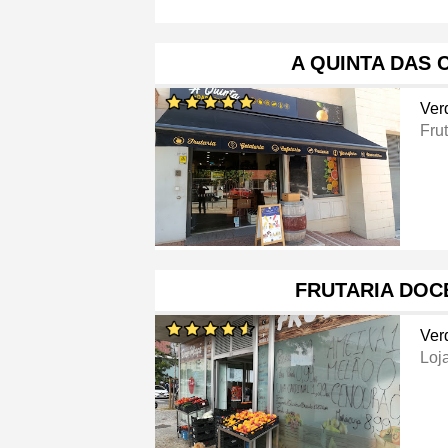
A QUINTA DAS 
Ver
Frut
FRUTARIA DOC
Ver
Loj