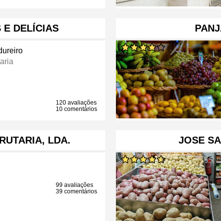
 E DELÍCIAS
PANJ
dureiro
aria
120 avaliações
10 comentários
RUTARIA, LDA.
JOSE SA
99 avaliações
39 comentários