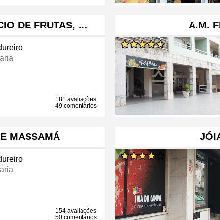
IO DE FRUTAS, …
A.M. 
dureiro
aria
181 avaliações
49 comentários
DE MASSAMÁ
JÓI
dureiro
aria
154 avaliações
50 comentários