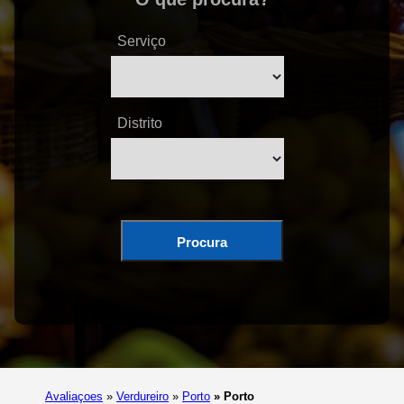
Serviço
Distrito
Procura
Avaliaçoes
»
Verdureiro
»
Porto
»
Porto