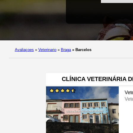
Avaliaçoes
»
Veterinario
»
Braga
»
Barcelos
CLÍNICA VETERINÁRIA 
Vete
Vete