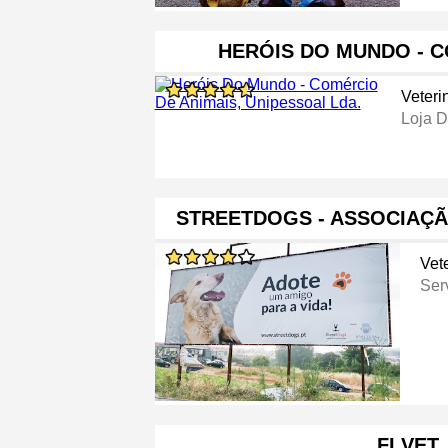
HERÓIS DO MUNDO - 
Veteri
Loja D
STREETDOGS - ASSOCIAÇ
Vete
Ser
FI VET