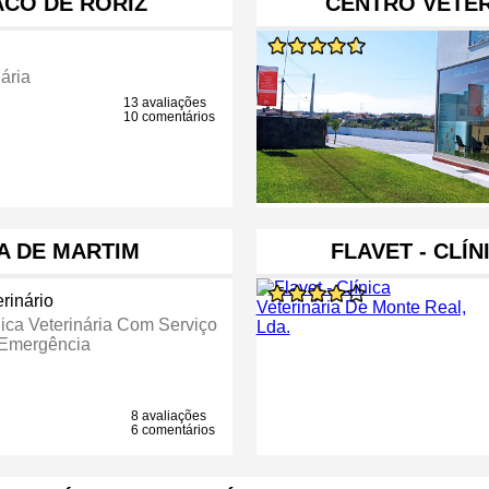
CO DE RORIZ
CENTRO VETER
ária
13 avaliações
10 comentários
IA DE MARTIM
FLAVET - CLÍ
rinário
nica Veterinária Com Serviço
Emergência
8 avaliações
6 comentários