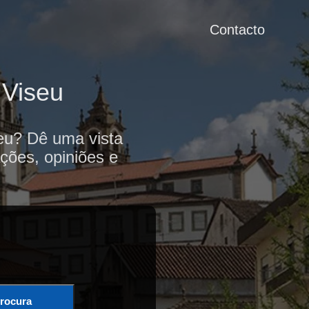
Contacto
 Viseu
seu? Dê uma vista
ções, opiniões e
rocura