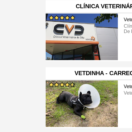
CLÍNICA VETERINÁ
Vete
Clí
De 
VETDINHA - CARRE
Vete
Vete