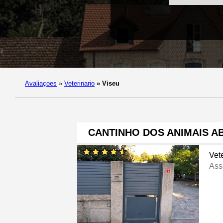
Avaliaçoes
»
Veterinario
»
Viseu
CANTINHO DOS ANIMAIS 
Vete
Ass