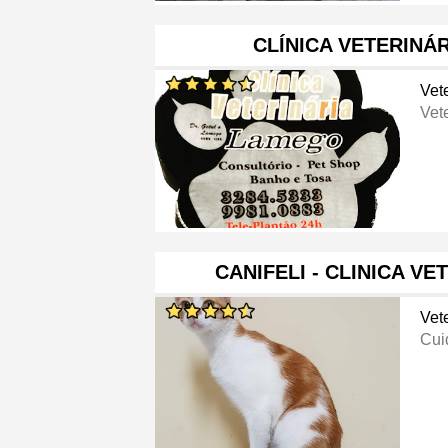
CLÍNICA VETERINÁ
Vete
Vete
CANIFELI - CLINICA VE
Vete
Cui