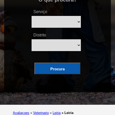
Serviço
Distrito
Procura
Avaliaçoes
»
Veterinario
»
Leiria
»
Leiria