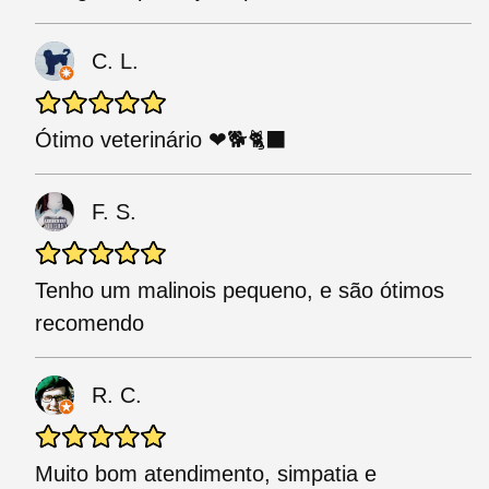
C. L.
Ótimo veterinário ❤🐕🐈‍⬛
F. S.
Tenho um malinois pequeno, e são ótimos
recomendo
R. C.
Muito bom atendimento, simpatia e