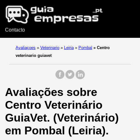
Contacto
Avaliaçoes
»
Veterinario
»
Leiria
»
Pombal
»
Centro
veterinario guiavet
Avaliações sobre
Centro Veterinário
GuiaVet. (Veterinário)
em Pombal (Leiria).