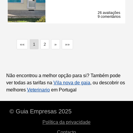
26 avaliações
9 comentários
««
1
2
»
»»
Não encontrou a melhor opção para si? Também pode
ver todas as tarifas na
Vila nova de gaia
, ou descobrir os
melhores
Veterinario
em Portugal
© Guia Empresas 2025
Política da privacidade
Contacto