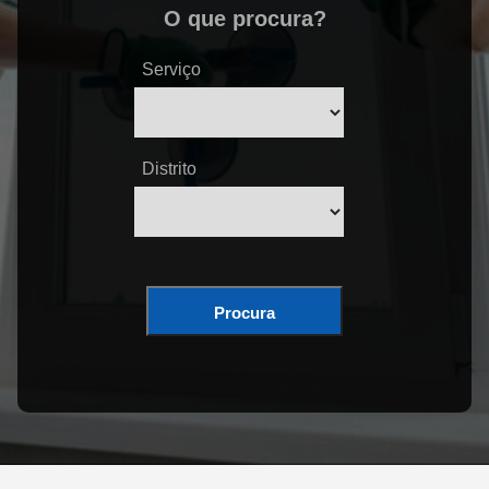
O que procura?
Serviço
Distrito
Procura