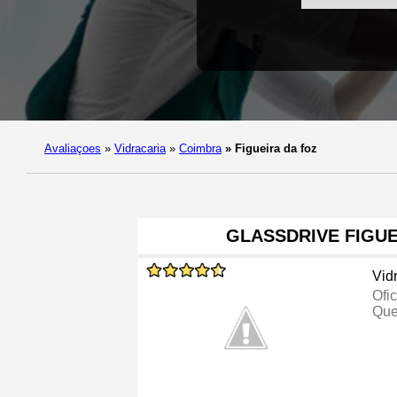
Avaliaçoes
»
Vidracaria
»
Coimbra
»
Figueira da foz
GLASSDRIVE FIGUE
Vid
Ofi
Que