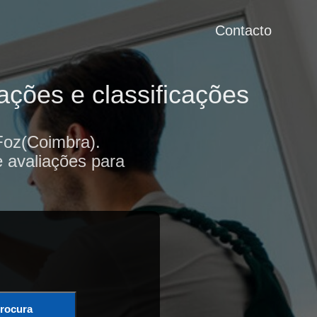
Contacto
ações e classificações
Foz(Coimbra).
e avaliações para
rocura