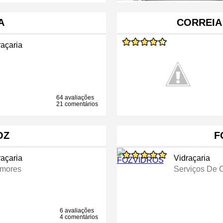
A
CORREIA 
raçaria
64 avaliações
21 comentários
OZ
F
raçaria
Vidraçaria
mores
Serviços De C
6 avaliações
4 comentários