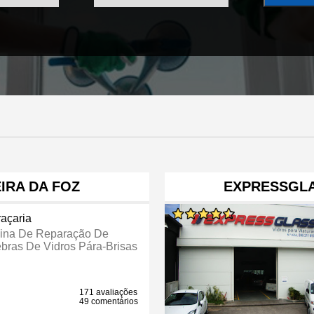
IRA DA FOZ
EXPRESSGLA
raçaria
cina De Reparação De
bras De Vidros Pára-Brisas
171 avaliações
49 comentários