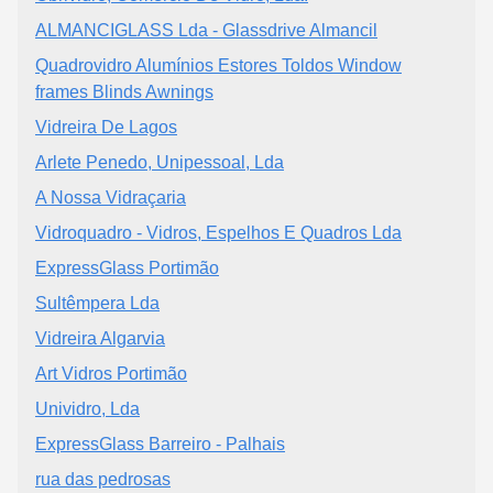
ALMANCIGLASS Lda - Glassdrive Almancil
Quadrovidro Alumínios Estores Toldos Window
frames Blinds Awnings
Vidreira De Lagos
Arlete Penedo, Unipessoal, Lda
A Nossa Vidraçaria
Vidroquadro - Vidros, Espelhos E Quadros Lda
ExpressGlass Portimão
Sultêmpera Lda
Vidreira Algarvia
Art Vidros Portimão
Unividro, Lda
ExpressGlass Barreiro - Palhais
rua das pedrosas