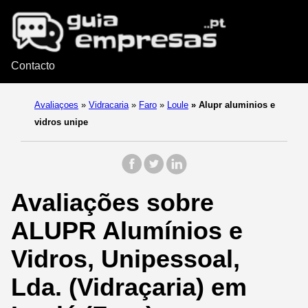
Contacto
Avaliaçoes
»
Vidracaria
»
Faro
»
Loule
»
Alupr aluminios e
vidros unipe
Avaliações sobre
ALUPR Alumínios e
Vidros, Unipessoal,
Lda. (Vidraçaria) em