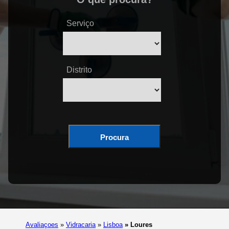
Serviço
Distrito
Procura
Avaliaçoes
»
Vidracaria
»
Lisboa
»
Loures