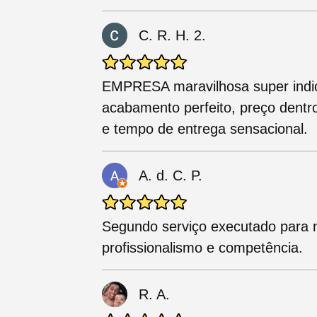
C. R. H. 2.
EMPRESA maravilhosa super indico
acabamento perfeito, preço dentr
e tempo de entrega sensacional.
A. d. C. P.
Segundo serviço executado para 
profissionalismo e competência.
R. A.