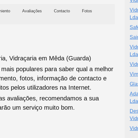
Vid
Vid
miento
Avaliações
Contacto
Fotos
Ld
Saf
Sai
Vid
Lda
ia, Vidraçaria em Mêda (Guarda)
Vid
s mais populares para saber qual a melhor
Vim
namento, fotos, informação de contacto e
Gla
tos pelos utilizadores na Internet.
Ada
oas avaliações, recomendamos a sua
Lda
tarão um serviço muito bom.
Des
Vid
Vid