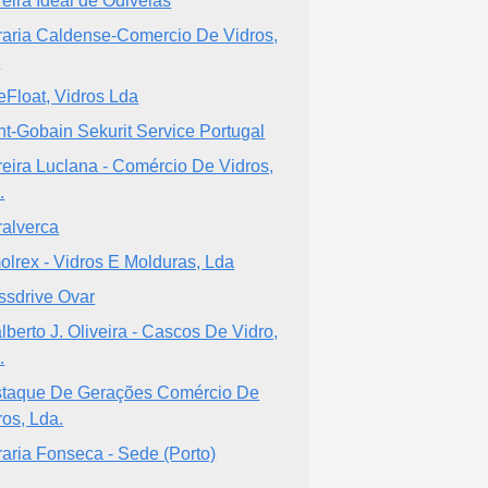
reira Ideal de Odivelas
raria Caldense-Comercio De Vidros,
a
eFloat, Vidros Lda
nt-Gobain Sekurit Service Portugal
reira Luclana - Comércio De Vidros,
.
ralverca
olrex - Vidros E Molduras, Lda
ssdrive Ovar
lberto J. Oliveira - Cascos De Vidro,
.
taque De Gerações Comércio De
ros, Lda.
raria Fonseca - Sede (Porto)