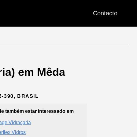
Contacto
ria) em Mêda
5-390, BRASIL
e também estar interessado em
ge Vidraçaria
erflex Vidros