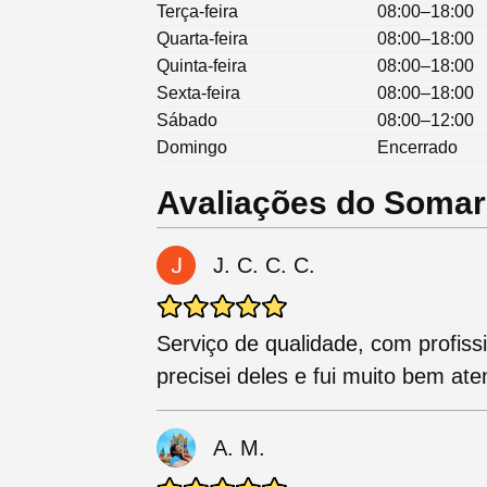
Terça-feira
08:00–18:00
Quarta-feira
08:00–18:00
Quinta-feira
08:00–18:00
Sexta-feira
08:00–18:00
Sábado
08:00–12:00
Domingo
Encerrado
Avaliações do Somar 
J. C. C. C.
Serviço de qualidade, com profiss
precisei deles e fui muito bem ate
A. M.