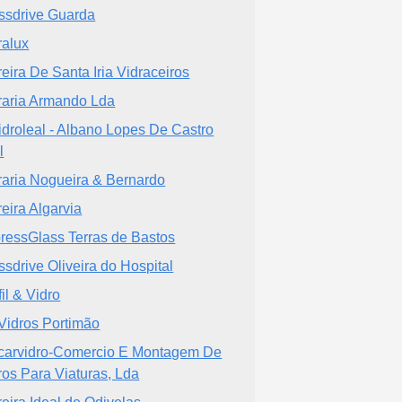
ssdrive Guarda
ralux
reira De Santa Iria Vidraceiros
raria Armando Lda
idroleal - Albano Lopes De Castro
l
raria Nogueira & Bernardo
reira Algarvia
ressGlass Terras de Bastos
ssdrive Oliveira do Hospital
fil & Vidro
 Vidros Portimão
carvidro-Comercio E Montagem De
ros Para Viaturas, Lda