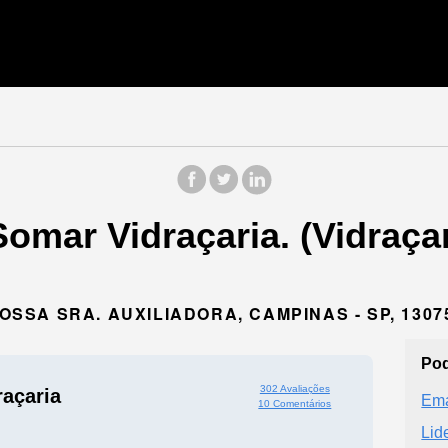
Somar Vidraçaria. (Vidraça
NOSSA SRA. AUXILIADORA, CAMPINAS - SP, 1307
Pod
302 Avaliações
açaria
Ema
10 Comentários
Lid