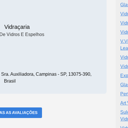
Gla
Vid
Vid
Vidraçaria
Vid
 De Vidros E Espelhos
V.V
Lea
Vid
Vid
a Sra. Auxiliadora, Campinas - SP, 13075-390,
Exp
Brasil
Gla
Per
Art
Sul
DAS AS AVALIAÇÕES
Vid