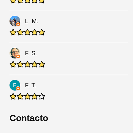
L. M.
F. S.
F. T.
Contacto