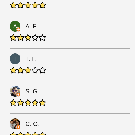
A. F.
T. F.
S. G.
C. G.