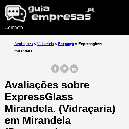
Contacto
Avaliaçoes
»
Vidracaria
»
Bragança
»
Expressglass
mirandela
Avaliações sobre
ExpressGlass
Mirandela. (Vidraçaria)
em Mirandela