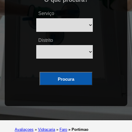
Serviço
Distrito
Procura
Avaliaçoes
»
Vidracaria
»
Faro
»
Portimao