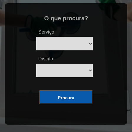
O que procura?
Serviço
Distrito
Procura