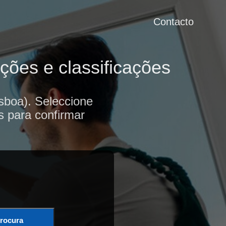
Contacto
ções e classificações
sboa). Seleccione
s para confirmar
rocura