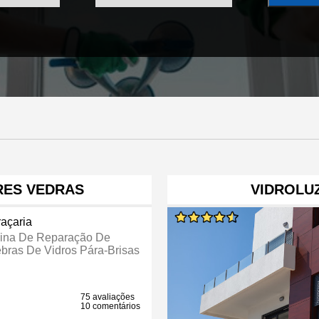
RES VEDRAS
VIDROLUZ
raçaria
cina De Reparação De
bras De Vidros Pára-Brisas
75 avaliações
10 comentários