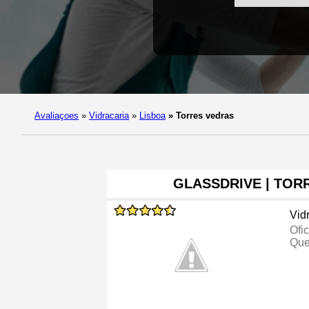
Avaliaçoes
»
Vidracaria
»
Lisboa
»
Torres vedras
GLASSDRIVE | TOR
Vid
Ofi
Que