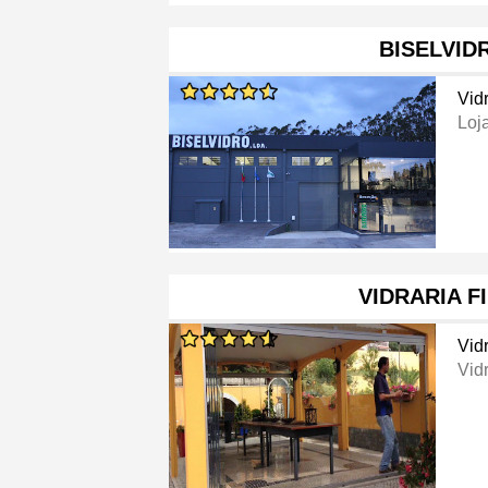
BISELVID
Vid
Loj
VIDRARIA F
Vid
Vid