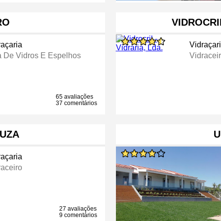
RO
VIDROCRIL
raçaria
Vidraçar
a De Vidros E Espelhos
Vidracei
65 avaliações
37 comentários
IUZA
U
raçaria
raceiro
27 avaliações
9 comentários