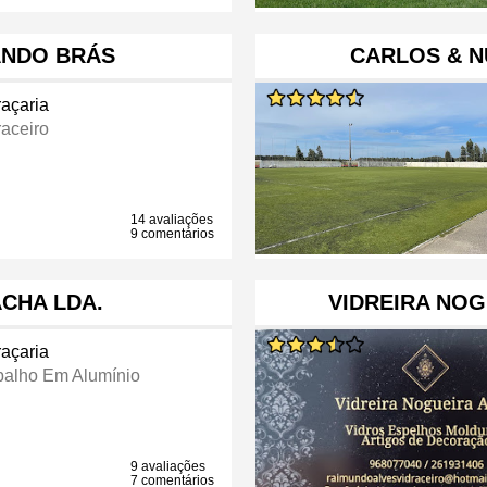
NDO BRÁS
CARLOS & N
raçaria
raceiro
14 avaliações
9 comentários
CHA LDA.
VIDREIRA NOG
raçaria
balho Em Alumínio
9 avaliações
7 comentários