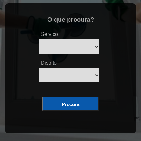
O que procura?
Serviço
Distrito
Procura