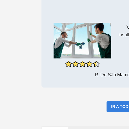
V
Insuf
R. De São Mamed
IR A TO