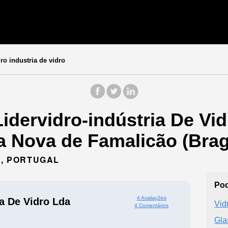
ro industria de vidro
idervidro-indústria De Vid
la Nova de Famalicão (Brag
O, PORTUGAL
Pod
4 Avaliações
ia De Vidro Lda
Vid
4 Comentários
Gla