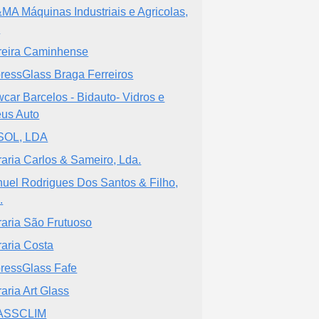
MA Máquinas Industriais e Agricolas,
a
reira Caminhense
ressGlass Braga Ferreiros
car Barcelos - Bidauto- Vidros e
us Auto
SOL, LDA
raria Carlos & Sameiro, Lda.
uel Rodrigues Dos Santos & Filho,
.
raria São Frutuoso
raria Costa
ressGlass Fafe
raria Art Glass
ASSCLIM