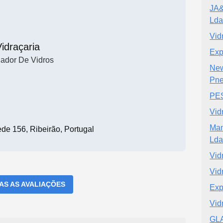
JA&
Ld
Vid
idraçaria
Exp
lador De Vidros
New
Pne
PE
Vid
Man
e 156, Ribeirão, Portugal
Lda
Vid
Vid
DAS AS AVALIAÇÕES
Exp
Vid
GL