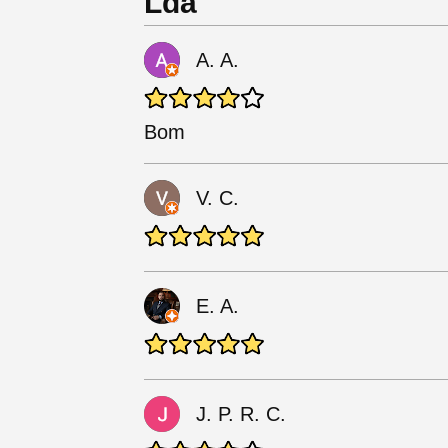
Lda
A. A.
Bom
V. C.
E. A.
J. P. R. C.