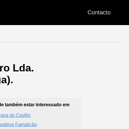
Contacto
ro Lda.
a).
e também estar interessado em
raria do Covêlo
ssdrive Famalicão