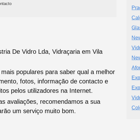
ntacto
Pra
Cal
Gla
New
Vid
tria De Vidro Lda, Vidraçaria em Vila
New
Afo
s mais populares para saber qual a melhor
Exp
namento, fotos, informação de contacto e
Exp
tos pelos utilizadores na Internet.
Vid
oas avaliações, recomendamos a sua
Col
tarão um serviço muito bom.