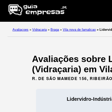
Avaliaçoes
»
Vidracaria
»
Braga
»
Vila nova de famalicao
»
Lidervid
Avaliações sobre L
(Vidraçaria) em Vi
R. DE SÃO MAMEDE 156, RIBEIRÃ
Lidervidro-Indústr