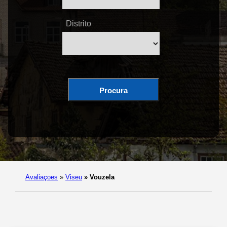
Distrito
Procura
Avaliaçoes
»
Viseu
»
Vouzela