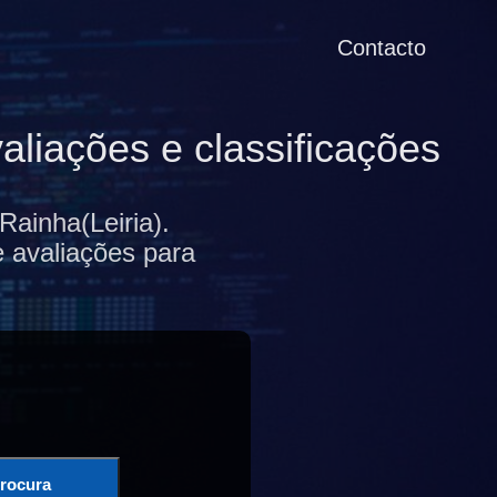
Contacto
liações e classificações
ainha(Leiria).
e avaliações para
rocura