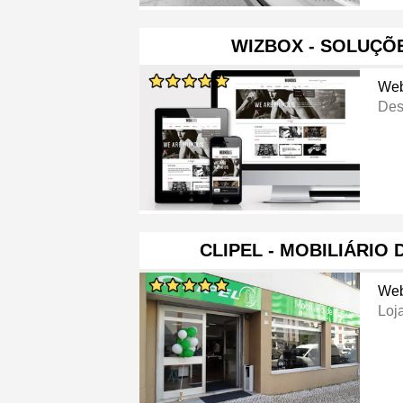
WIZBOX - SOLUÇÕE
Web
Des
CLIPEL - MOBILIÁRIO 
Web
Loja