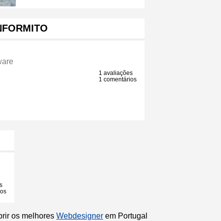
NFORMITO
ware
1 avaliações
1 comentários
s
ios
brir os melhores
Webdesigner
em Portugal