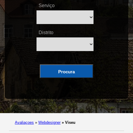
Serviço
Distrito
Procura
Avaliaçoes
»
Webdesigner
»
Viseu