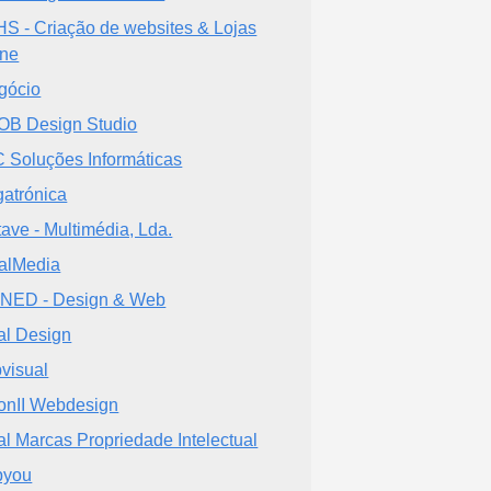
S - Criação de websites & Lojas
ine
gócio
B Design Studio
 Soluções Informáticas
atrónica
tave - Multimédia, Lda.
alMedia
NED - Design & Web
al Design
visual
onII Webdesign
al Marcas Propriedade Intelectual
byou