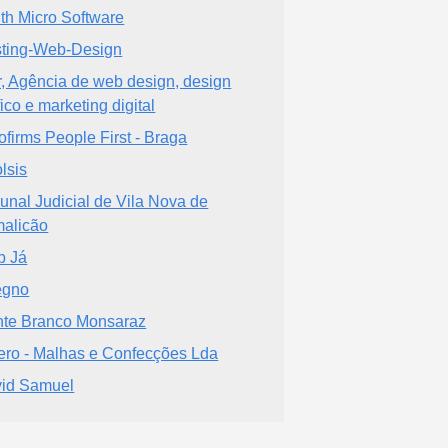
th Micro Software
ting-Web-Design
r, Agência de web design, design
fico e marketing digital
ofirms People First - Braga
lsis
bunal Judicial de Vila Nova de
alicão
b Já
egno
te Branco Monsaraz
ero - Malhas e Confecções Lda
id Samuel