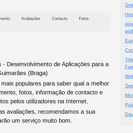
Smi
Hos
miento
Avaliações
Contacto
Fotos
Alo
grá
Eur
Coo
Tri
- Desenvolvimento de Aplicações para a
Fam
Guimarães (Braga)
We
s mais populares para saber qual a melhor
Se
namento, fotos, informação de contacto e
Mon
tos pelos utilizadores na Internet.
Pul
oas avaliações, recomendamos a sua
Dav
tarão um serviço muito bom.