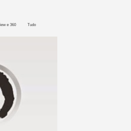
view e 360
Tudo