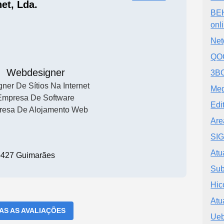
net, Lda.
BEH
onl
Net
QOO
Webdesigner
3BC
ner De Sítios Na Internet
Meg
Empresa De Software
Edi
esa De Alojamento Web
Are
SIG
Atu
-427 Guimarães
Sub
Hic
Atu
DAS AS AVALIAÇÕES
Ue