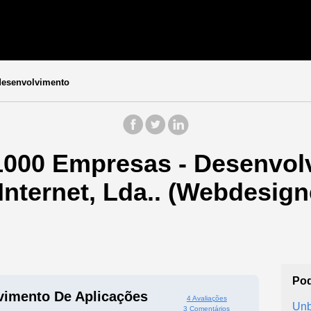
desenvolvimento
1000 Empresas - Desenvol
 Internet, Lda.. (Webdesig
Pod
vimento De Aplicações
4 Avaliações
Unb
3 Comentários