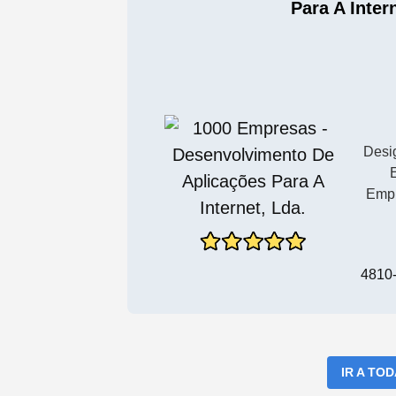
Para A Inter
Desig
Empr
4810
IR A TO