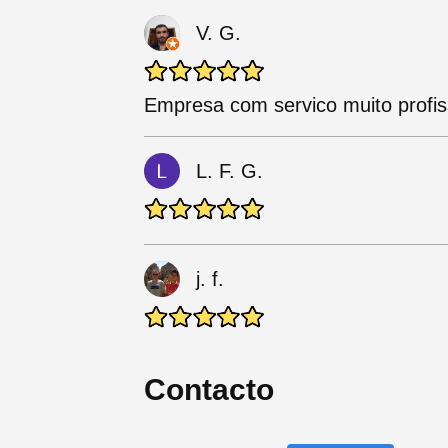
V. G.
Empresa com servico muito profis
L. F. G.
j. f.
Contacto