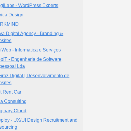
giLabs - WordPress Experts
rica Design
RKMIND
va Digital Agency - Branding &
sites
iWeb - Informática e Serviços
pIT - Engenharia de Software,
pessoal Lda
iroz Digital | Desenvolvimento de
sites
t Rent Car
a Consulting
ginary Cloud
ploy - UX/UI Design Recruitment and
sourcing