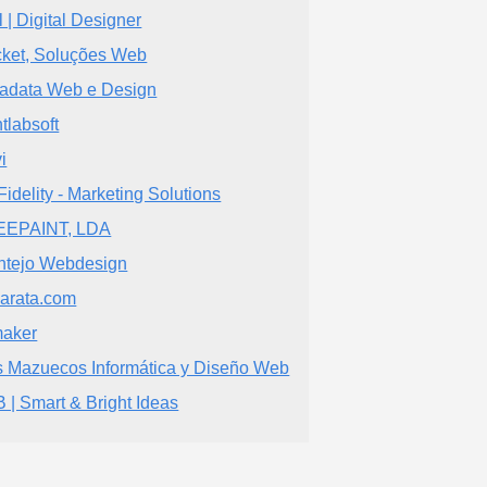
l | Digital Designer
ket, Soluções Web
adata Web e Design
tlabsoft
i
Fidelity - Marketing Solutions
EEPAINT, LDA
ntejo Webdesign
barata.com
maker
s Mazuecos Informática y Diseño Web
 | Smart & Bright Ideas