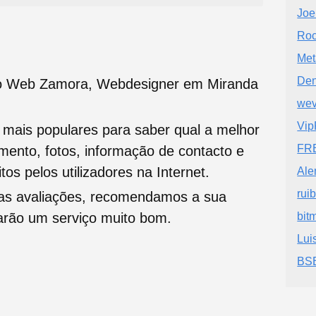
Joe
Roc
Met
Den
ño Web Zamora, Webdesigner em Miranda
wev
Vip
s mais populares para saber qual a melhor
FR
namento, fotos, informação de contacto e
tos pelos utilizadores na Internet.
Ale
rui
oas avaliações, recomendamos a sua
tarão um serviço muito bom.
bit
Lui
BSB