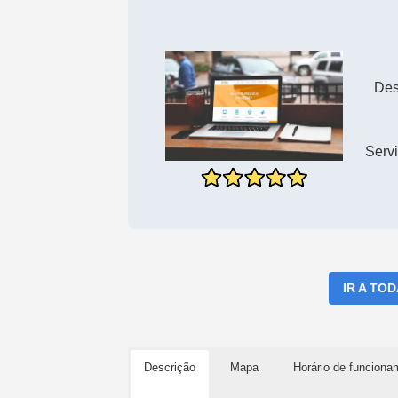
Des
Servi
IR A TO
Descrição
Mapa
Horário de funciona