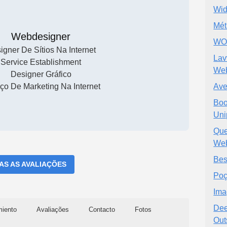
Wid
Mét
Webdesigner
WO
igner De Sítios Na Internet
Lav
Service Establishment
Web
Designer Gráfico
ço De Marketing Na Internet
Ave
Boo
Uni
Que
Web
Bes
DAS AS AVALIAÇÕES
Poç
Ima
Dee
miento
Avaliações
Contacto
Fotos
Out