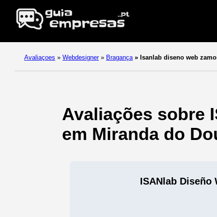
Avaliaçoes
»
Webdesigner
»
Bragança
»
Isanlab diseno web zamo
Avaliações sobre 
em Miranda do Dou
ISANlab Diseño