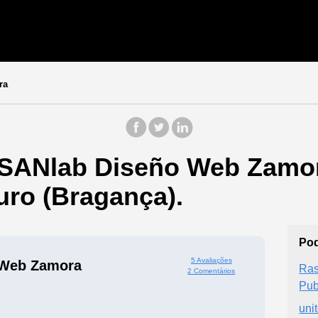
ra
ISANlab Diseño Web Zamor
ro (Bragança).
Pod
5 Avaliações
 Web Zamora
Ras
2 Comentários
Pub
uni