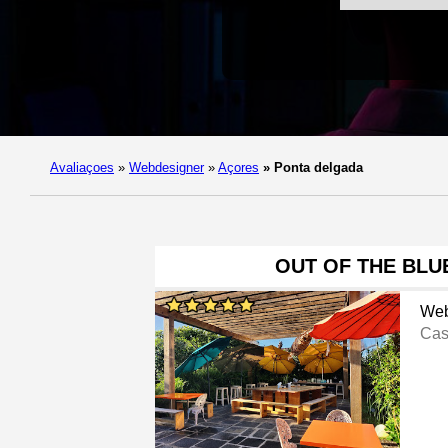
Avaliaçoes
»
Webdesigner
»
Açores
»
Ponta delgada
OUT OF THE BLU
Web
Cas