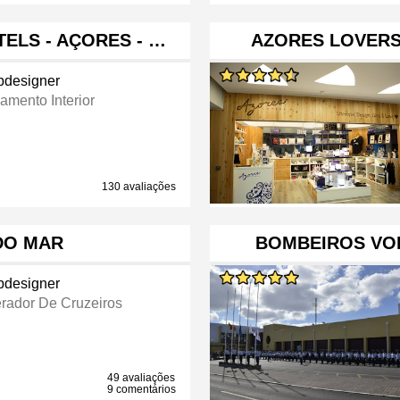
ELS - AÇORES - …
AZORES LOVERS 
designer
amento Interior
130 avaliações
DO MAR
BOMBEIROS VO
designer
rador De Cruzeiros
49 avaliações
9 comentários