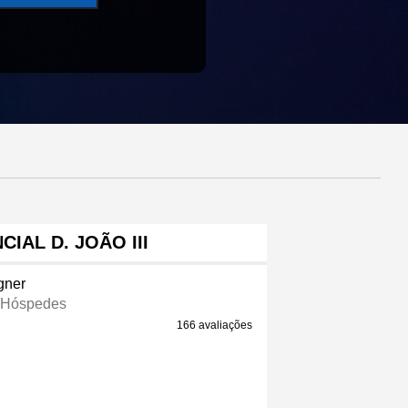
CIAL D. JOÃO III
gner
 Hóspedes
166 avaliações