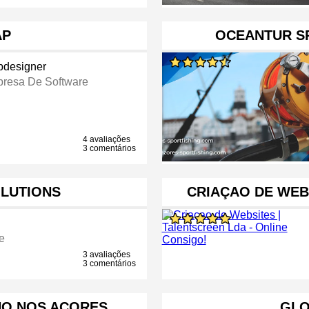
AP
OCEANTUR S
designer
resa De Software
4 avaliações
3 comentários
OLUTIONS
CRIAÇAO DE WEB
e
3 avaliações
3 comentários
O NOS AÇORES
GLO