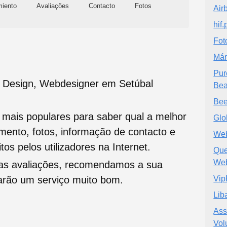
miento
Avaliações
Contacto
Fotos
Air
hif.
Fot
Már
Pur
 Design, Webdesigner em Setúbal
Bea
Bee
s mais populares para saber qual a melhor
Glo
namento, fotos, informação de contacto e
We
tos pelos utilizadores na Internet.
Que
Web
oas avaliações, recomendamos a sua
tarão um serviço muito bom.
Vip
Lib
Ass
Vol