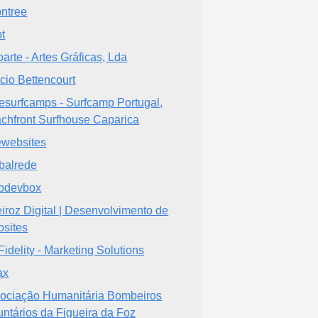
bntree
pt
oarte - Artes Gráficas, Lda
cio Bettencourt
esurfcamps - Surfcamp Portugal,
chfront Surfhouse Caparica
websites
balrede
bdevbox
iroz Digital | Desenvolvimento de
sites
Fidelity - Marketing Solutions
ax
ociação Humanitária Bombeiros
untários da Figueira da Foz