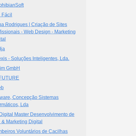
hibianSoft
e Fácil
ipa Rodrigues | Criação de Sites
fissionais - Web Design - Marketing
tal
ja
exis - Soluções Inteligentes, Lda.
Dim GmbH
TFUTURE
eb
ware, Concepção Sistemas
ormáticos, Lda
Digital Master Desenvolvimento de
e & Marketing Digital
beiros Voluntários de Cacilhas