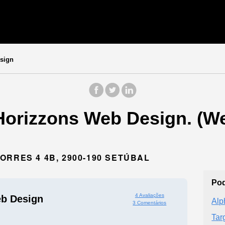
sign
Horizzons Web Design. (W
ORRES 4 4B, 2900-190 SETÚBAL
Pod
4 Avaliações
b Design
Alp
3 Comentários
Tar