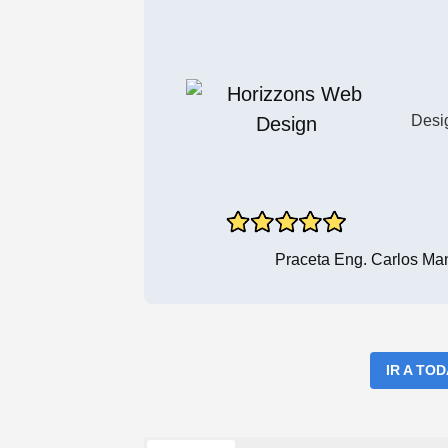
Desig
Praceta Eng. Carlos Man
IR A TO