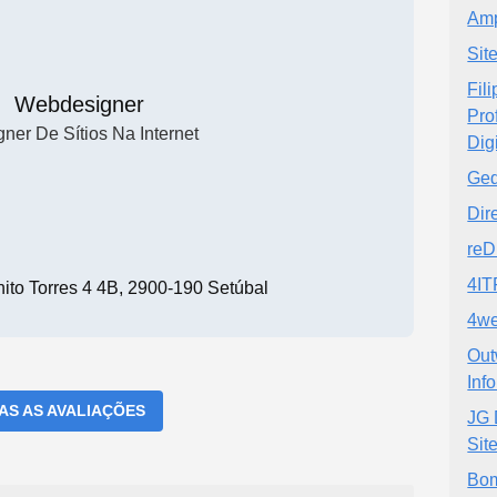
Amp
Sit
Fil
Webdesigner
Pro
ner De Sítios Na Internet
Digi
Ged
Dir
re
4I
ito Torres 4 4B, 2900-190 Setúbal
4w
Out
Inf
DAS AS AVALIAÇÕES
JG 
Sit
Bom