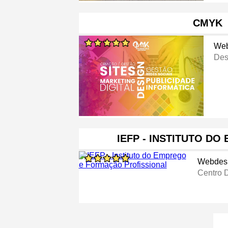
CMYK
Web
Des
IEFP - INSTITUTO D
Webdesi
Centro 