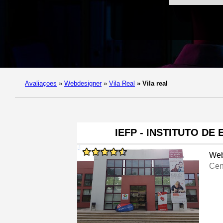
Avaliaçoes
»
Webdesigner
»
Vila Real
»
Vila real
IEFP - INSTITUTO DE
Web
Cen