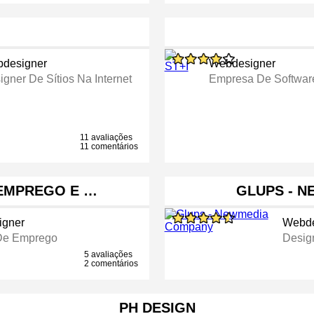
designer
Webdesigner
igner De Sítios Na Internet
Empresa De Softwar
11 avaliações
11 comentários
O EMPREGO E …
GLUPS - 
gner
Webde
De Emprego
Design
5 avaliações
2 comentários
PH DESIGN