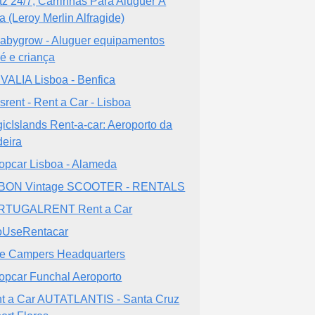
tz 24/7, Carrinhas Para Aluguer À
a (Leroy Merlin Alfragide)
abygrow - Aluguer equipamentos
é e criança
VALIA Lisboa - Benfica
isrent - Rent a Car - Lisboa
icIslands Rent-a-car: Aeroporto da
eira
opcar Lisboa - Alameda
SBON Vintage SCOOTER - RENTALS
RTUGALRENT Rent a Car
UseRentacar
ie Campers Headquarters
opcar Funchal Aeroporto
t a Car AUTATLANTIS - Santa Cruz