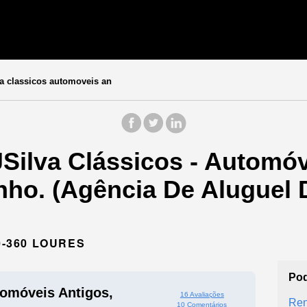
a classicos automoveis an
Silva Clássicos - Automóv
ho. (Agência De Aluguel 
0-360 LOURES
Pod
tomóveis Antigos,
16 Avaliações
Ren
10 Comentários