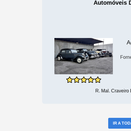
Automóveis 
A
Forn
R. Mal. Craveiro
IR A TO