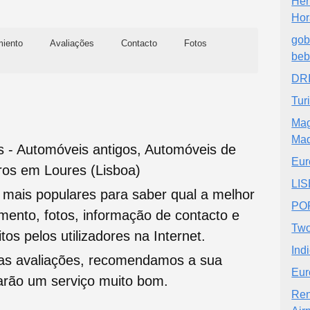
Her
Hor
gob
miento
Avaliações
Contacto
Fotos
beb
DRI
Tur
Mag
Mad
s - Automóveis antigos, Automóveis de
Eur
ros em Loures (Lisboa)
LI
s mais populares para saber qual a melhor
PO
namento, fotos, informação de contacto e
Two
tos pelos utilizadores na Internet.
Ind
oas avaliações, recomendamos a sua
Eur
tarão um serviço muito bom.
Ren