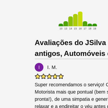
10
13
14
15
16
17
18
19
Avaliações do JSilva
antigos, Automóveis
I. M.
Super recomendamos o serviço! C
Motorista mais que pontual (bem 
pronta!), de uma simpatia e gener
relaxar e a endireitar o véu antes