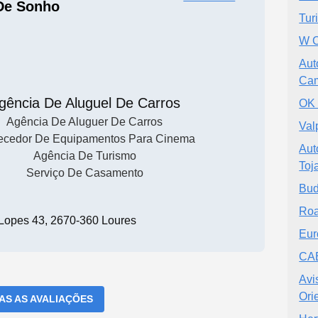
De Sonho
Tur
W C
Aut
Cam
gência De Aluguel De Carros
OK 
Agência De Aluguer De Carros
Val
ecedor De Equipamentos Para Cinema
Aut
Agência De Turismo
Toj
Serviço De Casamento
Bud
Roa
 Lopes 43, 2670-360 Loures
Eur
CAE
Avi
Ori
DAS AS AVALIAÇÕES