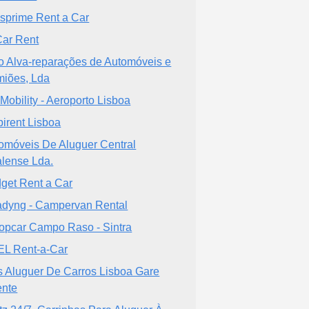
isprime Rent a Car
ar Rent
o Alva-reparações de Automóveis e
iões, Lda
Mobility - Aeroporto Lisboa
pirent Lisboa
omóveis De Aluguer Central
alense Lda.
get Rent a Car
dyng - Campervan Rental
opcar Campo Raso - Sintra
L Rent-a-Car
s Aluguer De Carros Lisboa Gare
ente